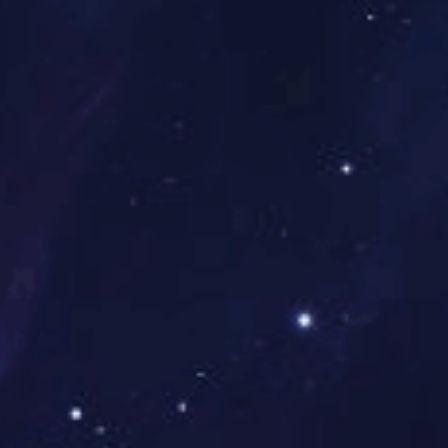
READ MORE
DXD-660高速智能控制包装生产线包装机组
​该包装机是由公共线连续供料、自动理料生产线与自动枕式包
主机采用了全伺服驱动以及人机界面触摸屏操作，PLC控制系
READ MORE