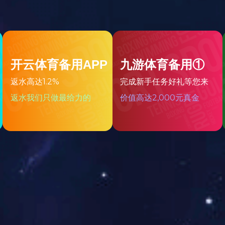
DXD-300转盘式自动理料爱游戏（中国）一站式
自动理料爱游戏（中国）一站式服务官网可快速更换包装商品，
要求。自由控制袋器，任意调节，包装机操作方便快捷，制袋美
READ MORE
DXD-660高速自动理料枕式包装线
自动理料枕式包装线的主线物料分配系统采用中央集成控制系统
元通过伺服和PLC控制将产品有序，顺畅，无损伤的进入包装系