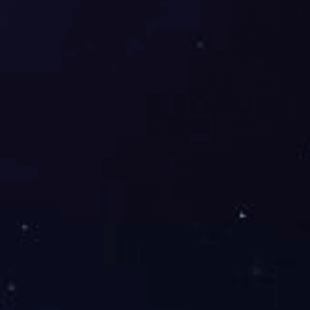
装可根据包装物品的标准，根据必须的形态、尺寸，获得