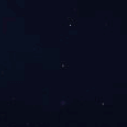
。很多包装操作，如真空包装、充气包装、贴体包装、
务官网机械包装完成。
密封和切割，准确又干脆利落，可防止包装膜粘刀和避免
平台简单可靠，不仅对包装有利，而且易于维护和清洁。