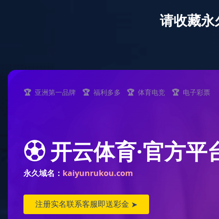
爱游戏平台
爱游戏（中国）一站式服务官网系列
理料线
瑞达产品