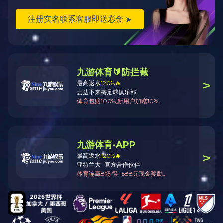
务官网展现了其强大的适应性。支持多种包装材料，包括塑料薄
膜、纸张乃至环保新材料，且能在同一生产线上完成不同材质的转
换。此外，其支持的多样化包装样式，如三维立体包、挂孔包等，
为产品提供了丰富的展示方式，增强了市场竞争力。
快速转换，提高生产灵活性
爱游戏（中国）一站式服务官网的模块化设计允许快速更换模具与
调整生产线配置，轻松实现不同包装任务之间的快速转换。这一特
性对于需要频繁变换产品种类和包装形式的企业尤为重要，它极大
地缩短了生产准备时间，提高了整体生产灵活性和响应市场变化的
速度。
远程监控，优化维护管理