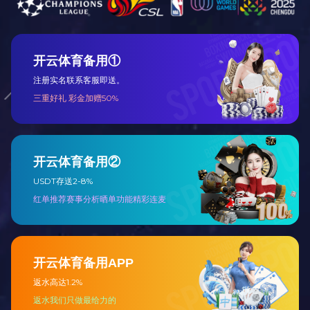
融入物联网技术，爱游戏（中国）一站式服务官网实现了远程监控
与诊断，管理人员可通过云端平台实时查看设备状态，预测维护需
求，及时进行干预。这种智能化的维护管理方式有效减少了非计划
停机时间，保障生产线的连续高效运行。
结语
综上所述，爱游戏（中国）一站式服务官网作为一款应对复杂包装
需求的智能设备，凭借其精准的包装能力、多样化的包装解决方
案、快速的生产转换以及远程智能监控系统，显著提升了生产流程
的灵活性与效率，为企业在激烈的市场竞争中赢得了宝贵的先机，
是推动制造业向智能化、高效化转型的重要力量。
上一页：爱游戏（中国）一站式服务官网：未来包装技术的发