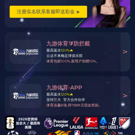
- 高速高效：高性能电机与精密传动系统的应用，提高了包装速度和
稳定性，满足大批量生产需求。
- 智能化控制：集成PLC控制系统和人机界面，实现包装参数的精确
调控与故障预警，提高生产灵活性与智能化水平。
- 适应性设计：模块化设计使设备易于调整，以适应不同尺寸、形状
产品的包装，增加设备的通用性和市场适应性。
满足多样化需求的策略
1. 定制化服务：根据客户具体需求，提供定制化设计，如特殊材质
的选择、附加功能的集成，以最优方案应对特定挑战。
2. 持续技术创新：跟踪行业发展趋势，不断研发新材料、新技术，
如采用更环保的包装材料、集成AI视觉检测等，提升设备的市场竞
争力。